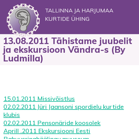
TALLINNA JA HARJUMAA
KURTIDE ÜHING
13.08.2011 Tähistame juubelit
ja ekskursioon Vändra-s (By
Ludmilla)
15.01.2011 Missivõistlus
02.02.2011 Jüri Jaansoni spordielu kurtide
klubis
02.02.2011 Pensonäride koosolek
Aprill .2011 Ekskursiooni Eesti
Rahvusringhäälingu muuseum