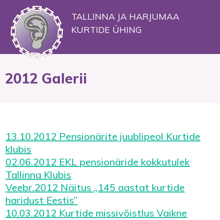
TALLINNA JA HARJUMAA
KURTIDE ÜHING
2012 Galerii
13.10.2012 Pensionärite juublipeol Kurtide
klubis
02.06.2012 EKL pensionäride kokkutulek
Tallinna Klubis
Veebr.2012 Näitus „145 aastat kurtide
haridust Eestis”
10.03.2012 Kurtide missivõistlus Vaikne