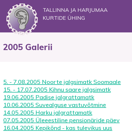
TALLINNA JA HARJUMAA
KURTIDE ÜHING
2005 Galerii
5. - 7.08.2005 Noorte jalgsimatk Soomaale
15. - 17.07.2005 Kihnu saare jalgsimatk
19.06.2005 Padise jalgrattamatk
10.06.2005 Suvealguse vastuvõtmine
14.05.2005 Harku jalgrattamatk
07.05.2005 Üleeestiline pensionäride päev
16.04.2005 Kepikõnd - kas tulevikus uus