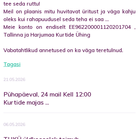
tee seda ruttu!
Meil on plaanis mitu huvitavat üritust ja väga kahju
oleks kui rahapuudusel seda teha ei saa ...
Meie konto on endiselt EE962200001120201704 ,
Tallinna ja Harjumaa Kurtide Ühing
Vabatahtlikud annetused on ka väga teretulnud.
Tagasi
21.05.2026
Pühapäeval, 24 mail Kell 12:00
Kurtide majas ...
06.05.2026