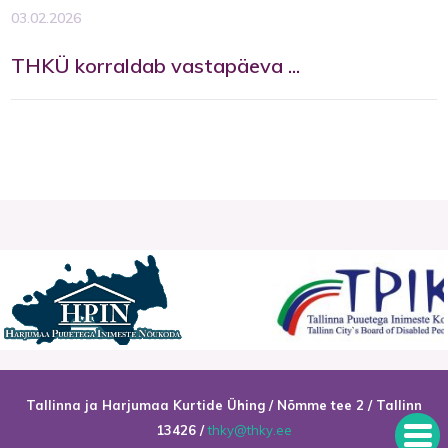
03.02.2026
THKÜ korraldab vastapäeva ...
Tallinna ja Harjumaa Kurtide Ühing / Nõmme tee 2 / Tallinn
13426 /
thky@thky.ee