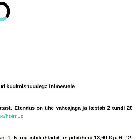
tud kuulmispuudega inimestele.
stast. Etendus on ühe vaheajaga ja kestab 2 tundi 20
.ee/hoimud
. 1.-5. rea istekohtadel on piletihind 13,60 € ja 6.-12.