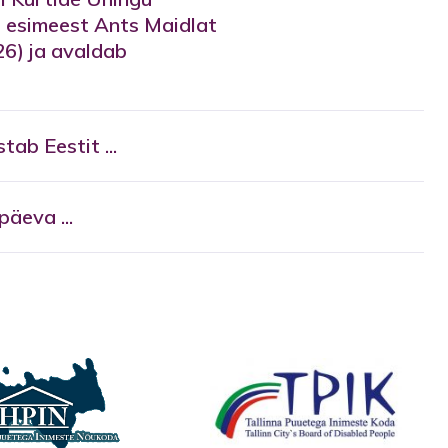
t esimeest Ants Maidlat
26) ja avaldab
tab Eestit ...
äeva ...