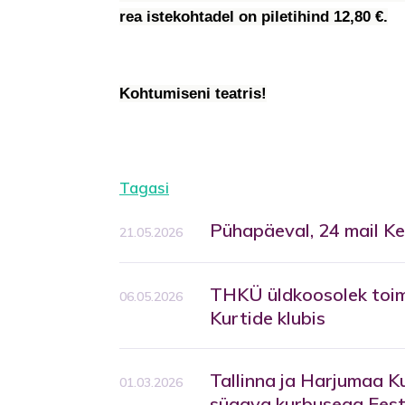
rea istekohtadel on piletihind 12,80 €.
Kohtumiseni teatris!
Tagasi
Pühapäeval, 24 mail Kel
21.05.2026
THKÜ üldkoosolek toim
06.05.2026
Kurtide klubis
Tallinna ja Harjumaa K
01.03.2026
sügava kurbusega Eest