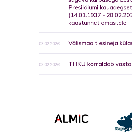
Presiidiumi kauaaegse
(14.01.1937 - 28.02.20
kaastunnet omastele
Välismaalt esineja külas
03.02.2026
THKÜ korraldab vastap
03.02.2026