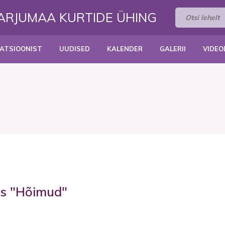
HARJUMAA KURTIDE ÜHING
ATSIOONIST
UUDISED
KALENDER
GALERII
VIDEO
us "Hõimud"