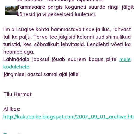
Tammsaare pargis koguneti suurde ringi, jälgit
kõnesid ja viipekeelseid luuletusi.
Ilm oli sügise kohta hämmastavalt soe ja ilus, rahvast
tuli ka palju. Terve tee jälgisid kolonni uudishimulikud
turistid, kes sõbralikult lehvitasid. Lendlehti võeti ka
heameelega.
Lähinädala jooksul jõuab suurem kogus pilte
meie
kodulehele
Järgmisel aastal samal ajal jälle!
Tiiu Hermat
Allikas:
http://kukupaike.blogspot.com/2007_09_01_archive.ht