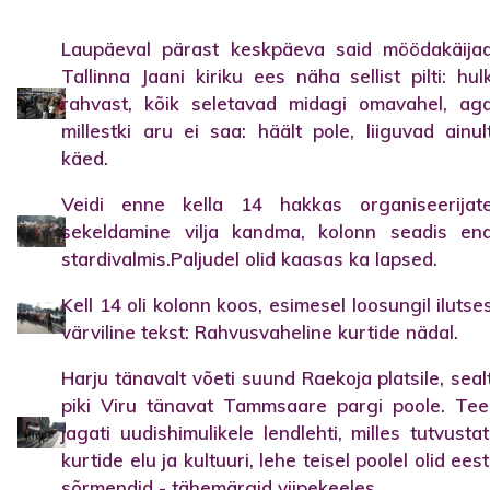
Laupäeval pärast keskpäeva said möödakäija
Tallinna Jaani kiriku ees näha sellist pilti: hul
rahvast, kõik seletavad midagi omavahel, ag
millestki aru ei saa: häält pole, liiguvad ainul
käed.
Veidi enne kella 14 hakkas organiseerijat
sekeldamine vilja kandma, kolonn seadis en
stardivalmis.Paljudel olid kaasas ka lapsed.
Kell 14 oli kolonn koos, esimesel loosungil ilutse
värviline tekst: Rahvusvaheline kurtide nädal.
Harju tänavalt võeti suund Raekoja platsile, seal
piki Viru tänavat Tammsaare pargi poole. Tee
jagati uudishimulikele lendlehti, milles tutvustat
kurtide elu ja kultuuri, lehe teisel poolel olid eest
sõrmendid - tähemärgid viipekeeles.